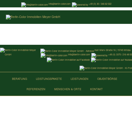
info@berlin-color.com
+49 (0) 30 / 346 62 022
Karl-Marx-Straße 16 | 15745 Wildau
info@berlin-color.com
+49 (0) 3375 / 216 48 0
BERATUNG
LEISTUNGSPAKETE
LEISTUNGEN
OBJEKTBÖRSE
REFERENZEN
MENSCHEN & ORTE
KONTAKT